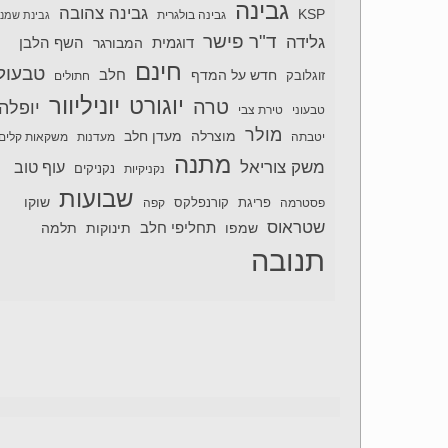
גבינה
גבינה צהובה
KSP
גבינה בולגרית
גבינת שמנ
ד"ר פישר
גלידה
דוגמית
השף הלבן
המבורגר
חינם
טבעול
חלב
חדש על המדף
זוגלובק
חתולים
יוניליוור
יוגורט
טרה
יופלה
טבעוני
טירת צבי
מולר
מוצרלה
מעדן חלב
יטבתה
מעדנות
משקאות קלים
מתנה
משק צוריאל
עוף טוב
נקניקיות
נקניקים
שבועות
שוקו
פסטרמה
פריגת
קורנפלקס
קפה
שטראוס
תחליפי חלב
תלמה
שמפו
תינוקות
תנובה