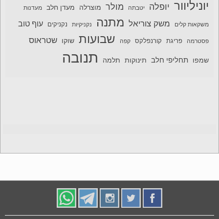
יוניליוור
יופלה
מולר
מוצרלה
מעדן חלב
יטבתה
מעדנות
מתנה
משק צוריאל
עוף טוב
משקאות קלים
נקניקיות
נקניקים
שבועות
שטראוס
שוקו
פסטרמה
פריגת
קורנפלקס
קפה
תנובה
תחליפי חלב
תלמה
שמפו
תינוקות