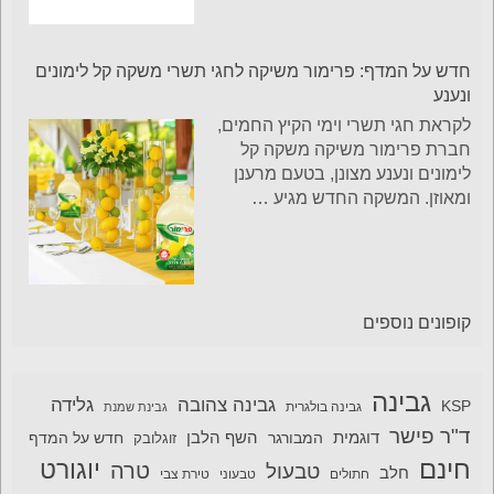
חדש על המדף: פרימור משיקה לחגי תשרי משקה קל לימונים
ונענע
לקראת חגי תשרי וימי הקיץ החמים,
חברת פרימור משיקה משקה קל
לימונים ונענע מצונן, בטעם מרענן
ומאוזן. המשקה החדש מגיע
…
קופונים נוספים
גבינה
גבינה צהובה
גלידה
KSP
גבינה בולגרית
גבינת שמנת
ד"ר פישר
דוגמית
השף הלבן
המבורגר
חדש על המדף
זוגלובק
חינם
יוגורט
טרה
טבעול
חלב
חתולים
טבעוני
טירת צבי