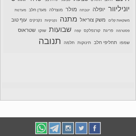
יוניליוור
יופלה
מולר
מוצרלה
מעדן חלב
יטבתה
מעדנות
מתנה
משק צוריאל
עוף טוב
משקאות קלים
נקניקיות
נקניקים
שבועות
שטראוס
שוקו
פסטרמה
פריגת
קורנפלקס
קפה
תנובה
תחליפי חלב
תלמה
שמפו
תינוקות