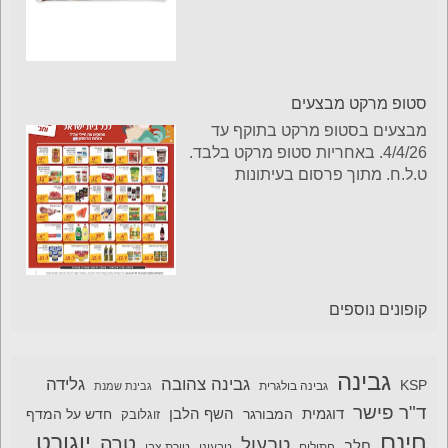
סטופ מרקט מבצעים
מבצעים בסטופ מרקט בתוקף עד
4/4/26. באחריות סטופ מרקט בלבד.
ט.ל.ח. מתוך פרסום בעיתונות
קופונים נוספים
גבינה
גבינה צהובה
גלידה
KSP
גבינה בולגרית
גבינת שמנת
ד"ר פישר
דוגמית
השף הלבן
המבורגר
חדש על המדף
זוגלובק
חינם
יוגורט
טרה
טבעול
חלב
חתולים
טבעוני
טירת צבי