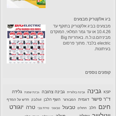
ביג אלקטריק מבצעים
מבצעים בביג אלקטריק בתוקף עד
10.4.26 או עד גמר המלאי, המוקדם
מביניהם.ט.ל.ח. באחריות Big
electric בלבד. מתוך פרסום
בעיתונות.
קופונים נוספים
גבינה
גבינה צהובה
גלידה
KSP
גבינה בולגרית
גבינת שמנת
ד"ר פישר
דוגמית
השף הלבן
המבורגר
חדש על המדף
זוגלובק
חינם
יוגורט
טרה
טבעול
חלב
חתולים
טבעוני
טירת צבי
יוניליוור