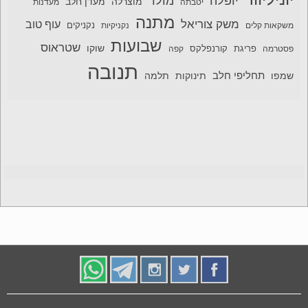
יופלה
מולר
מוצרלה
מעדן חלב
יטבתה
מעדנות
מתנה
משק צוריאל
עוף טוב
משקאות קלים
נקניקיות
נקניקים
שבועות
שטראוס
שוקו
פסטרמה
פריגת
קורנפלקס
קפה
תנובה
תחליפי חלב
תלמה
שמפו
תינוקות