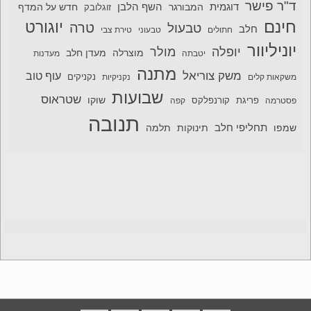
ד"ר פישר
דוגמית
השף הלבן
המבורגר
חדש על המדף
זוגלובק
חינם
יוגורט
טרה
טבעול
חלב
חתולים
טבעוני
טירת צבי
יוניליוור
יופלה
מולר
מוצרלה
מעדן חלב
יטבתה
מעדנות
מתנה
משק צוריאל
עוף טוב
משקאות קלים
נקניקיות
נקניקים
שבועות
שטראוס
שוקו
פסטרמה
פריגת
קורנפלקס
קפה
תנובה
תחליפי חלב
תלמה
שמפו
תינוקות