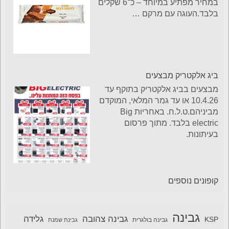
במחיר מפתיע במיוחד – כ־6 שקלים
בלבד.העוגה עם מרקם
…
ביג אלקטריק מבצעים
מבצעים בביג אלקטריק בתוקף עד
10.4.26 או עד גמר המלאי, המוקדם
מביניהם.ט.ל.ח. באחריות Big
electric בלבד. מתוך פרסום
בעיתונות.
קופונים נוספים
גבינה
גבינה צהובה
גלידה
KSP
גבינה בולגרית
גבינת שמנת