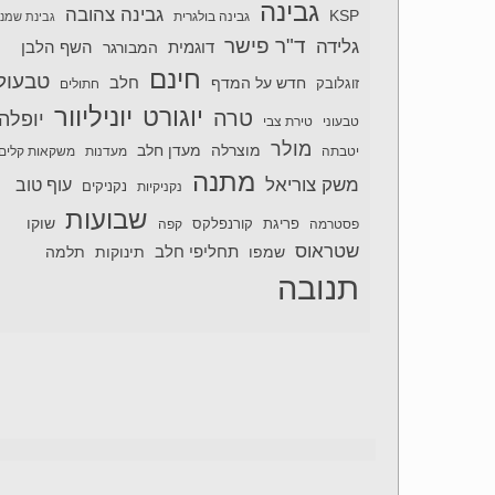
גבינה
גבינה צהובה
KSP
גבינה בולגרית
גבינת שמנ
ד"ר פישר
גלידה
דוגמית
השף הלבן
המבורגר
חינם
טבעול
חלב
חדש על המדף
זוגלובק
חתולים
יוניליוור
יוגורט
טרה
יופלה
טבעוני
טירת צבי
מולר
מוצרלה
מעדן חלב
יטבתה
מעדנות
משקאות קלים
מתנה
משק צוריאל
עוף טוב
נקניקיות
נקניקים
שבועות
שוקו
פסטרמה
פריגת
קורנפלקס
קפה
שטראוס
תחליפי חלב
תלמה
שמפו
תינוקות
תנובה