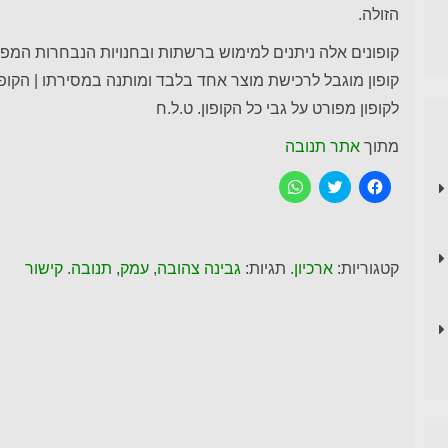
הזולה.
קופונים אלה ניתנים למימוש ברשתות ובחנויות הנבחרות המפו
קופון מוגבל לרכישת מוצר אחד בלבד ומותנה במסירתו | הקופ
לקופון מפורט על גבי כל הקופון. ט.ל.ח
מתוך
אתר תנובה
ל
C
ל
ח
l
ח
י
i
י
צ
c
צ
ה
k
ה
ל
t
ל
ש
o
ש
קטגוריות:
ארכיון
. תגיות:
גבינה צהובה
,
עמק
,
תנובה
.
קישור
י
s
י
ת
h
ת
ו
a
ו
ף
r
ף
ב
e
ב
פ
o
-
י
n
W
י
T
h
ס
w
a
ב
i
t
ו
t
s
ק
t
A
p
e
(
נ
r
p