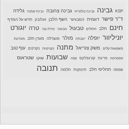
גבינה
גבינה צהובה
גלידה
KSP
גבינה בולגרית
גבינת שמנת
ד"ר פישר
דוגמית
השף הלבן
המבורגר
חדש על המדף
זוגלובק
חינם
יוגורט
טרה
טבעול
חלב
חתולים
טבעוני
טירת צבי
יוניליוור
יופלה
מולר
מוצרלה
מעדן חלב
יטבתה
מעדנות
מתנה
משק צוריאל
עוף טוב
משקאות קלים
נקניקיות
נקניקים
שבועות
שטראוס
שוקו
פסטרמה
פריגת
קורנפלקס
קפה
תנובה
תחליפי חלב
תלמה
שמפו
תינוקות