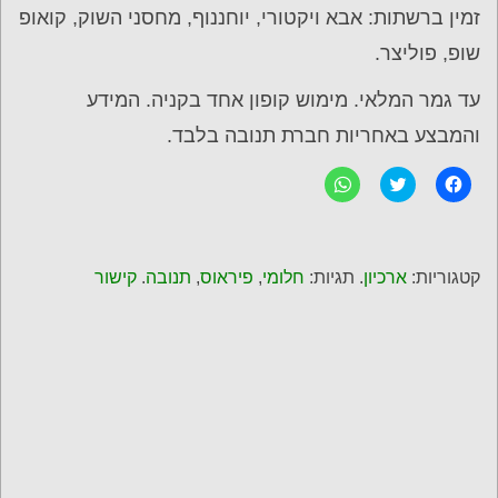
זמין ברשתות: אבא ויקטורי, יוחננוף, מחסני השוק, קואופ
שופ, פוליצר.
עד גמר המלאי. מימוש קופון אחד בקניה. המידע
והמבצע באחריות חברת תנובה בלבד.
ל
C
ל
ח
l
ח
י
i
י
צ
c
צ
ה
k
ה
ל
t
ל
ש
o
ש
קטגוריות:
ארכיון
. תגיות:
חלומי
,
פיראוס
,
תנובה
.
קישור
י
s
י
ת
h
ת
ו
a
ו
ף
r
ף
ב
e
ב
פ
o
-
י
n
W
י
T
h
ס
w
a
ב
i
t
ו
t
s
ק
t
A
p
e
(
נ
r
p
פ
(
(