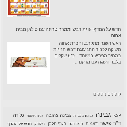
חדש על המדף: עוגת דבש וממרח טחינה עם סילאן מבית
אחוה
ראש השנה מתקרב, וחברת אחוה
משיקה לכבוד החג עוגת דבש חגיגית
במחיר מפתיע במיוחד – כ־6 שקלים
בלבד.העוגה עם מרקם
…
קופונים נוספים
גבינה
גבינה צהובה
גלידה
KSP
גבינה בולגרית
גבינת שמנת
ד"ר פישר
דוגמית
השף הלבן
המבורגר
חדש על המדף
זוגלובק