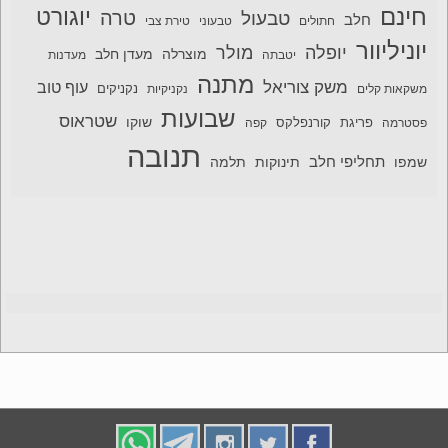
חינם
יוגורט
טרה
טבעול
חלב
חתולים
טבעוני
טירת צבי
יוניליוור
יופלה
מולר
מוצרלה
מעדן חלב
יטבתה
מעדנות
מתנה
משק צוריאל
עוף טוב
משקאות קלים
נקניקיות
נקניקים
שבועות
שטראוס
שוקו
פסטרמה
פריגת
קורנפלקס
קפה
תנובה
תחליפי חלב
תלמה
שמפו
תינוקות