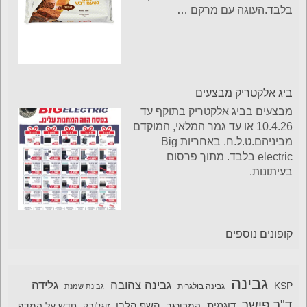
בלבד.העוגה עם מרקם
…
ביג אלקטריק מבצעים
מבצעים בביג אלקטריק בתוקף עד
10.4.26 או עד גמר המלאי, המוקדם
מביניהם.ט.ל.ח. באחריות Big
electric בלבד. מתוך פרסום
בעיתונות.
קופונים נוספים
גבינה
גבינה צהובה
גלידה
KSP
גבינה בולגרית
גבינת שמנת
ד"ר פישר
דוגמית
השף הלבן
המבורגר
חדש על המדף
זוגלובק