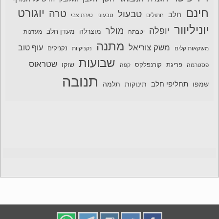
חינם
יוגורט
טרה
טבעול
חלב
חתולים
טבעוני
טירת צבי
יוניליוור
יופלה
מולר
מוצרלה
מעדן חלב
יטבתה
מעדנות
מתנה
משק צוריאל
עוף טוב
משקאות קלים
נקניקיות
נקניקים
שבועות
שטראוס
שוקו
פסטרמה
פריגת
קורנפלקס
קפה
תנובה
תחליפי חלב
תלמה
שמפו
תינוקות