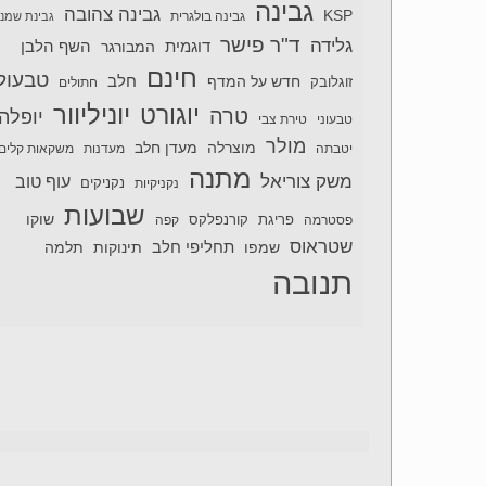
גבינה
גבינה צהובה
KSP
גבינה בולגרית
גבינת שמנ
ד"ר פישר
גלידה
דוגמית
השף הלבן
המבורגר
חינם
טבעול
חלב
חדש על המדף
זוגלובק
חתולים
יוניליוור
יוגורט
טרה
יופלה
טבעוני
טירת צבי
מולר
מוצרלה
מעדן חלב
יטבתה
מעדנות
משקאות קלים
מתנה
משק צוריאל
עוף טוב
נקניקיות
נקניקים
שבועות
שוקו
פסטרמה
פריגת
קורנפלקס
קפה
שטראוס
תחליפי חלב
תלמה
שמפו
תינוקות
תנובה