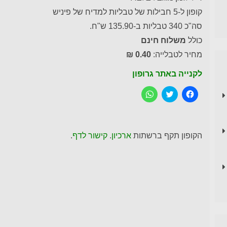
קופון ל-5 חבילות של טבליות למדיח של פיניש
סה"כ 340 טבליות ב-135.90 ש"ח.
כולל
משלוח חינם
מחיר לטבלייה:
0.40 ₪
לקנייה באתר גרופון
ל
C
ל
ח
l
ח
י
i
י
צ
c
צ
ה
k
ה
ל
t
ל
ש
o
ש
הקופון תקף ברשתות
ארכיון
.
קישור לדף
.
י
s
י
ת
h
ת
ו
a
ו
ף
r
ף
ב
e
ב
פ
o
-
י
n
W
י
T
h
ס
w
a
ב
i
t
ו
t
s
ק
t
A
p
e
(
נ
r
p