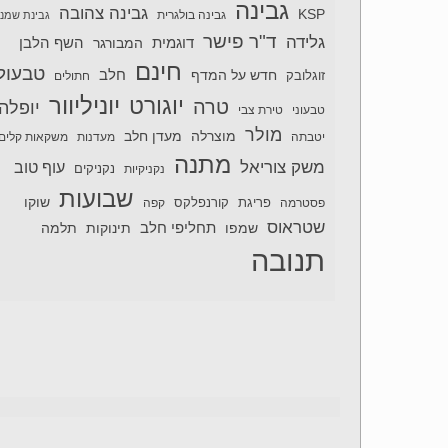
גבינה
גבינה צהובה
KSP
גבינה בולגרית
גבינת שמנ
ד"ר פישר
גלידה
דוגמית
השף הלבן
המבורגר
חינם
טבעול
חלב
חדש על המדף
זוגלובק
חתולים
יוניליוור
יוגורט
טרה
יופלה
טבעוני
טירת צבי
מולר
מוצרלה
מעדן חלב
יטבתה
מעדנות
משקאות קלים
מתנה
משק צוריאל
עוף טוב
נקניקיות
נקניקים
שבועות
שוקו
פסטרמה
פריגת
קורנפלקס
קפה
שטראוס
תחליפי חלב
תלמה
שמפו
תינוקות
תנובה