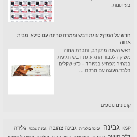
בעיתונות.
חדש על המדף: עוגת דבש וממרח טחינה עם סילאן מבית
אחוה
ראש השנה מתקרב, וחברת אחוה
משיקה לכבוד החג עוגת דבש חגיגית
במחיר מפתיע במיוחד – כ־6 שקלים
בלבד.העוגה עם מרקם
…
קופונים נוספים
גבינה
גבינה צהובה
גלידה
KSP
גבינה בולגרית
גבינת שמנת
ד"ר פישר
דוגמית
השף הלבן