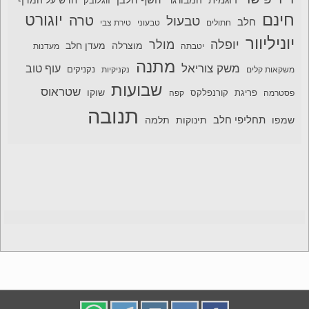
המבורגר
חדש על המדף
זוגלובק
חינם
יוגורט
טרה
טבעול
חלב
חתולים
טבעוני
טירת צבי
יוניליוור
יופלה
מולר
מוצרלה
מעדן חלב
יטבתה
מעדנות
מתנה
משק צוריאל
עוף טוב
משקאות קלים
נקניקיות
נקניקים
שבועות
שטראוס
שוקו
פסטרמה
פריגת
קורנפלקס
קפה
תנובה
תחליפי חלב
תלמה
שמפו
תינוקות