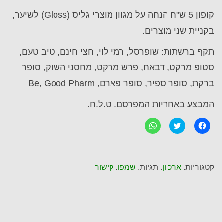
קופון 5 ש"ח הנחה על מגוון מוצרי גליס (Gloss) לשיער,
בקניית שני מוצרים.
תקף ברשתות: שופרסל, רמי לוי, חצי חינם, טיב טעם,
סטופ מרקט, דבאח, פרש מרקט, מחסני השוק, סופר
ברקת, סופר ספיר, סופר פארם, Be, Good Pharm
המבצע באחריות המפרסם. ט.ל.ח.
ל
C
ל
ח
l
ח
י
i
י
צ
c
צ
ה
k
ה
ל
t
ל
ש
o
ש
קטגוריות:
ארכיון
. תגיות:
שמפו
.
קישור
י
s
י
ת
h
ת
ו
a
ו
ף
r
ף
ב
e
ב
פ
o
-
י
n
W
י
T
h
ס
w
a