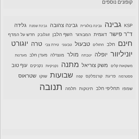
קופונים נוספים
גבינה
גבינה צהובה
גלידה
KSP
גבינה בולגרית
גבינת שמנת
ד"ר פישר
דוגמית
השף הלבן
המבורגר
חדש על המדף
זוגלובק
חינם
יוגורט
טרה
טבעול
חלב
חתולים
טבעוני
טירת צבי
יוניליוור
יופלה
מולר
מוצרלה
מעדן חלב
יטבתה
מעדנות
מתנה
משק צוריאל
עוף טוב
משקאות קלים
נקניקיות
נקניקים
שבועות
שטראוס
שוקו
פסטרמה
פריגת
קורנפלקס
קפה
תנובה
תחליפי חלב
תלמה
שמפו
תינוקות