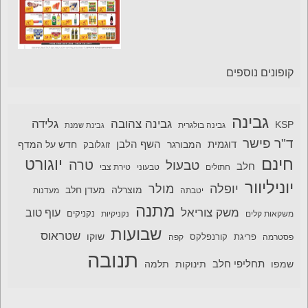
קופונים נוספים
גבינה
גבינה צהובה
גלידה
KSP
גבינה בולגרית
גבינת שמנת
ד"ר פישר
דוגמית
השף הלבן
המבורגר
חדש על המדף
זוגלובק
חינם
יוגורט
טרה
טבעול
חלב
חתולים
טבעוני
טירת צבי
יוניליוור
יופלה
מולר
מוצרלה
מעדן חלב
יטבתה
מעדנות
מתנה
משק צוריאל
עוף טוב
משקאות קלים
נקניקיות
נקניקים
שבועות
שטראוס
שוקו
פסטרמה
פריגת
קורנפלקס
קפה
תנובה
תחליפי חלב
תלמה
שמפו
תינוקות