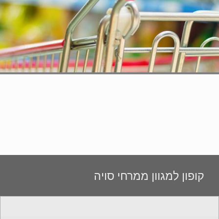
קופון למגוון ממרחי סויה