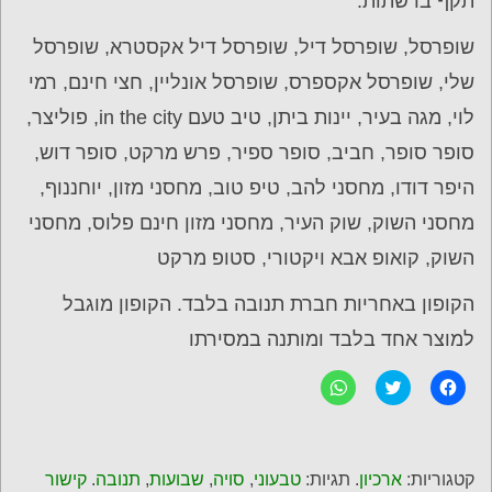
תקף ברשתות:
שופרסל, שופרסל דיל, שופרסל דיל אקסטרא, שופרסל
שלי, שופרסל אקספרס, שופרסל אונליין, חצי חינם, רמי
לוי, מגה בעיר, יינות ביתן, טיב טעם in the city, פוליצר,
סופר סופר, חביב, סופר ספיר, פרש מרקט, סופר דוש,
היפר דודו, מחסני להב, טיפ טוב, מחסני מזון, יוחננוף,
מחסני השוק, שוק העיר, מחסני מזון חינם פלוס, מחסני
השוק, קואופ אבא ויקטורי, סטופ מרקט
הקופון באחריות חברת תנובה בלבד. הקופון מוגבל
למוצר אחד בלבד ומותנה במסירתו
ל
C
ל
ח
l
ח
י
i
י
צ
c
צ
ה
k
ה
ל
t
ל
ש
o
ש
קטגוריות:
ארכיון
. תגיות:
טבעוני
,
סויה
,
שבועות
,
תנובה
.
קישור
י
s
י