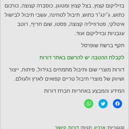
בזיליקום קצוץ, בצל קצוץ ומטוגן, כוסברה קצוצה, כורכום
כתוש, ג׳ינג׳ר כתוש, תיבול לטחינה, עשבי תיבול לבישול
איטלקי, פטרוזיליה קצוצה, פסטו, שום חריף, רוטב
עגבניות ובזיליקום ועוד.
תקף ברשת שופרסל
לקבלת ההטבה יש להרשם באתר דורות
דורות מוצרי שום ותיבול מתמחים בגידול, פיתוח, ייצור
ושיווק של מוצרי תיבול טריים קפואים לארץ ולעולם.
המידע והמבצע באחריות חברת דורות
ל
C
ל
ח
l
ח
י
i
י
צ
c
צ
ה
k
ה
ל
t
ל
ש
o
ש
קטגוריות:
ארכיון
. תגיות:
דורות
.
קישור
י
s
י