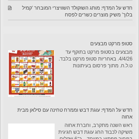
חדש על המדף: מותג השוקולד השוויצרי המובחר 'קמיל
בלוך' משיק מוצרים כשרים לפסח
סטופ מרקט מבצעים
מבצעים בסטופ מרקט בתוקף עד
4/4/26. באחריות סטופ מרקט בלבד.
ט.ל.ח. מתוך פרסום בעיתונות
חדש על המדף: עוגת דבש וממרח טחינה עם סילאן מבית
אחוה
ראש השנה מתקרב, וחברת אחוה
משיקה לכבוד החג עוגת דבש חגיגית
במחיר מפתיע במיוחד – כ־6 שקלים