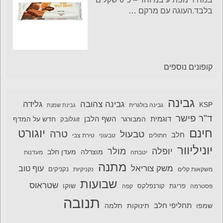
בלבד.העוגה עם מרקם
…
קופונים נוספים
גבינה
גבינה צהובה
גלידה
KSP
גבינה בולגרית
גבינת שמנת
ד"ר פישר
דוגמית
השף הלבן
המבורגר
חדש על המדף
זוגלובק
חינם
יוגורט
טרה
טבעול
חלב
חתולים
טבעוני
טירת צבי
יוניליוור
יופלה
מולר
מוצרלה
מעדן חלב
יטבתה
מעדנות
מתנה
משק צוריאל
עוף טוב
משקאות קלים
נקניקיות
נקניקים
שבועות
שטראוס
שוקו
פסטרמה
פריגת
קורנפלקס
קפה
תנובה
תחליפי חלב
תלמה
שמפו
תינוקות