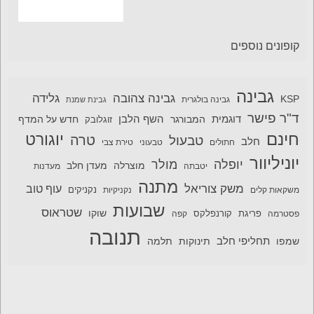
קופונים נוספים
גבינה
גבינה צהובה
גלידה
KSP
גבינה בולגרית
גבינת שמנת
ד"ר פישר
דוגמית
השף הלבן
המבורגר
חדש על המדף
זוגלובק
חינם
יוגורט
טרה
טבעול
חלב
חתולים
טבעוני
טירת צבי
יוניליוור
יופלה
מולר
מוצרלה
מעדן חלב
יטבתה
מעדנות
מתנה
משק צוריאל
עוף טוב
משקאות קלים
נקניקיות
נקניקים
שבועות
שטראוס
שוקו
פסטרמה
פריגת
קורנפלקס
קפה
תנובה
תחליפי חלב
תלמה
שמפו
תינוקות