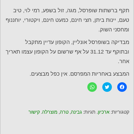
תקף ברשתות שופרסל, מגה, זול בשפע, רמי לוי, טיב
טעם, יינות ביתן, חצי חינם, כמעט חינם, ויקטורי, יוחננוף
ומחסני השוק.
מבדיקה בשופרסל אונליין, הקופון עדיין מתקבל
ובתוקף עד 31.12 על אף שרשום על הקופון עצמו תאריך
אחר.
המבצע באחריות המפרסם. אין כפל מבצעים.
ל
C
ל
ח
l
ח
י
i
י
צ
c
צ
ה
k
ה
ל
t
ל
ש
o
ש
קטגוריות:
ארכיון
. תגיות:
גבינה
,
טרה
,
מוצרלה
.
קישור
י
s
י
ת
h
ת
ו
a
ו
ף
r
ף
ב
e
ב
פ
o
-