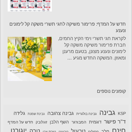
חדש על המדף: פרימור משיקה לחגי תשרי משקה קל לימונים
ונענע
לקראת חגי תשרי וימי הקיץ החמים,
חברת פרימור משיקה משקה קל
לימונים ונענע מצונן, בטעם מרענן
ומאוזן. המשקה החדש מגיע
…
קופונים נוספים
גבינה
גבינה צהובה
גלידה
KSP
גבינה בולגרית
גבינת שמנת
ד"ר פישר
דוגמית
השף הלבן
המבורגר
חדש על המדף
זוגלובק
חינם
יוגורט
טרה
טבעול
חלב
חתולים
טבעוני
טירת צבי