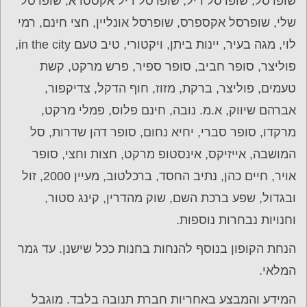
שופרסל, שופרסל דיל, שופרסל דיל אקסטרא, שופרסל
שלי, שופרסל אקספרס, שופרסל אונליין, חצי חינם, רמי
לוי, מגה בעיר, יינות ביתן, ויקטורי, טיב טעם in the city,
פוליצר, סופר חביב, סופר ספיר, פרש מרקט, קשת
טעמים, פוליצר, ברקת, מזוז, חוף הדקל, צדיקפור,
אברהם שיווק, א.מ. נובה, חינם פלוס, פמלי מרקט,
מרקדו, סופר סברי, יחיא נחום, סופר דהן שדרות, סל
המושבה, אייזיקס, אינסטופ מרקט, חצות וחצי, סופר
אויר, חיים כהן, נתיב החסד, ברכלטוב, מעיין 2000, זול
ובגדול, שפע ברכת השם, שוק מהדרין, קינג סטור,
וחנויות נבחרות נוספות.
הנחת הקופון בנוסף להנחות בחנות ככל שישנן. עד גמר
המלאי.
המידע והמבצע באחריות חברת תנובה בלבד. מוגבל