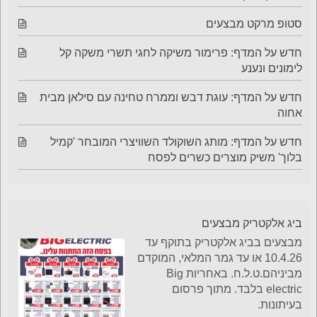
סטופ מרקט מבצעים
חדש על המדף: פרימור משיקה לחגי תשרי משקה קל
לימונים ונענע
חדש על המדף: עוגת דבש וממרח טחינה עם סילאן מבית
אחוה
חדש על המדף: מותג השוקולד השוויצרי המובחר 'קמיל
בלוך' משיק מוצרים כשרים לפסח
ביג אלקטריק מבצעים
מבצעים בביג אלקטריק בתוקף עד
10.4.26 או עד גמר המלאי, המוקדם
מביניהם.ט.ל.ח. באחריות Big
electric בלבד. מתוך פרסום
בעיתונות.