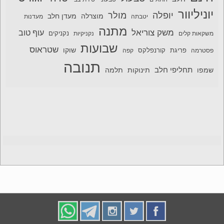
יוניליוור
יופלה
מולר
מוצרלה
מעדן חלב
יטבתה
מעדנות
מתנה
משק צוריאל
עוף טוב
משקאות קלים
נקניקיות
נקניקים
שבועות
שטראוס
שוקו
פסטרמה
פריגת
קורנפלקס
קפה
תנובה
תחליפי חלב
תלמה
שמפו
תינוקות