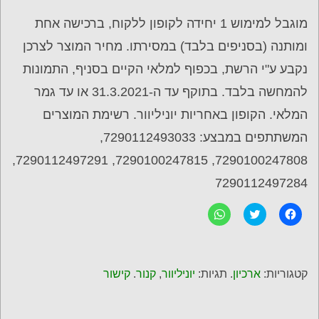
מוגבל למימוש 1 יחידה לקופון ללקוח, ברכישה אחת
ומותנה (בסניפים בלבד) במסירתו. מחיר המוצר לצרכן
נקבע ע"י הרשת, בכפוף למלאי הקיים בסניף, התמונות
להמחשה בלבד. בתוקף עד ה-31.3.2021 או עד גמר
המלאי. הקופון באחריות יוניליוור. רשימת המוצרים
המשתתפים במבצע: 7290112493033,
7290100247808, 7290100247815, 7290112497291,
7290112497284
ל
C
ל
ח
l
ח
י
i
י
צ
c
צ
ה
k
ה
ל
t
ל
ש
o
ש
קטגוריות:
ארכיון
. תגיות:
יוניליוור
,
קנור
.
קישור
י
s
י
ת
h
ת
ו
a
ו
ף
r
ף
ב
e
ב