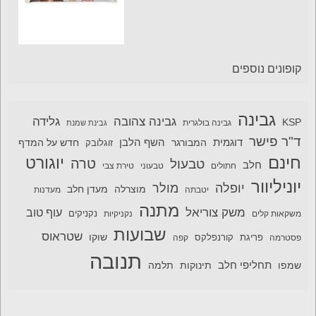
קופונים נוספים
גבינה
גבינה צהובה
גלידה
KSP
גבינה בולגרית
גבינת שמנת
ד"ר פישר
דוגמית
השף הלבן
המבורגר
חדש על המדף
זוגלובק
חינם
יוגורט
טרה
טבעול
חלב
חתולים
טבעוני
טירת צבי
יוניליוור
יופלה
מולר
מוצרלה
מעדן חלב
יטבתה
מעדנות
מתנה
משק צוריאל
עוף טוב
משקאות קלים
נקניקיות
נקניקים
שבועות
שטראוס
שוקו
פסטרמה
פריגת
קורנפלקס
קפה
תנובה
תחליפי חלב
תלמה
שמפו
תינוקות