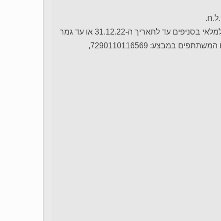
ל.ח.
את הקופון אפשר לממש בחנויות רשת שופרסל בלבד בכפוף למלאי בסניפים עד לתאריך ה-31.12.22 או עד גמר
המלאי המוקדם מבינהם | לא ניתן למימוש באונליין | הברקודים המשתתפים במבצע: 7290110116569,