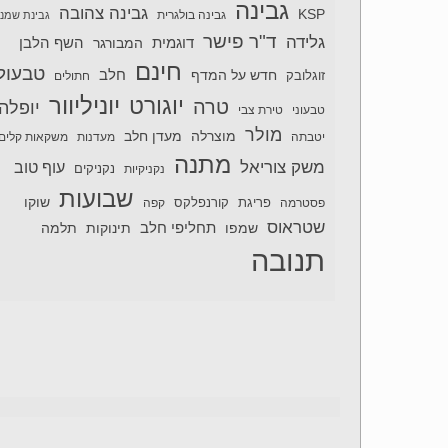
גבינה
גבינה צהובה
KSP
גבינה בולגרית
גבינת שמנ
ד"ר פישר
גלידה
דוגמית
השף הלבן
המבורגר
חינם
טבעול
חלב
חדש על המדף
זוגלובק
חתולים
יוניליוור
יוגורט
טרה
יופלה
טבעוני
טירת צבי
מולר
מוצרלה
מעדן חלב
יטבתה
מעדנות
משקאות קלים
מתנה
משק צוריאל
עוף טוב
נקניקיות
נקניקים
שבועות
שוקו
פסטרמה
פריגת
קורנפלקס
קפה
שטראוס
תחליפי חלב
תלמה
שמפו
תינוקות
תנובה