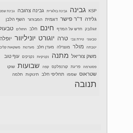
גבינה
גבינה צהובה
KSP
גבינה בולגרית
גבינת שמנ
ד"ר פישר
גלידה
דוגמית
השף הלבן
המבורגר
חינם
טבעול
חלב
חדש על המדף
זוגלובק
חתולים
יוניליוור
יוגורט
טרה
יופלה
טבעוני
טירת צבי
מולר
מוצרלה
מעדן חלב
יטבתה
מעדנות
משקאות קלים
מתנה
משק צוריאל
עוף טוב
נקניקיות
נקניקים
שבועות
שוקו
פסטרמה
פריגת
קורנפלקס
קפה
שטראוס
תחליפי חלב
תלמה
שמפו
תינוקות
תנובה