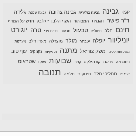
גבינה
גבינה צהובה
גלידה
KSP
גבינה בולגרית
גבינת שמנת
ד"ר פישר
דוגמית
השף הלבן
המבורגר
חדש על המדף
זוגלובק
חינם
יוגורט
טרה
טבעול
חלב
חתולים
טבעוני
טירת צבי
יוניליוור
יופלה
מולר
מוצרלה
מעדן חלב
יטבתה
מעדנות
מתנה
משק צוריאל
עוף טוב
משקאות קלים
נקניקיות
נקניקים
שבועות
שטראוס
שוקו
פסטרמה
פריגת
קורנפלקס
קפה
תנובה
תחליפי חלב
תלמה
שמפו
תינוקות