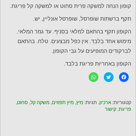
קופון הנחה למשקה פרית סחוט או למשקה קל פריגת.
תקף ברשתות שופרסל, שופרסל אונליין, יש.
הקופון תקף בהתאם למלאי בסניף. עד גמר המלאי.
מימוש אחד בלבד. אין כפל מבצעים. טלח. בהתאם
לברקודים המופיעים על גבי הקופון.
הקופון באחריות פריגת בלבד.
ל
C
ל
ח
l
ח
י
i
י
צ
c
צ
ה
k
ה
ל
t
ל
ש
o
ש
קטגוריות:
ארכיון
. תגיות:
מיץ
,
מיץ תפוזים
,
משקה קל
,
סחוט
,
י
s
י
ת
h
ת
פריגת
.
קישור
ו
a
ו
ף
r
ף
ב
e
ב
פ
o
-
י
n
W
י
T
h
ס
w
a