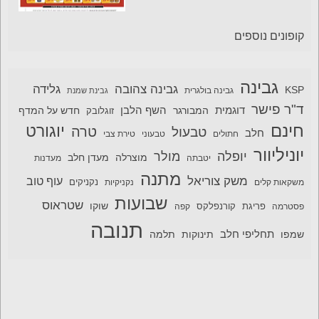
קופונים נוספים
גבינה
גבינה צהובה
גלידה
KSP
גבינה בולגרית
גבינת שמנת
ד"ר פישר
דוגמית
השף הלבן
המבורגר
חדש על המדף
זוגלובק
חינם
יוגורט
טרה
טבעול
חלב
חתולים
טבעוני
טירת צבי
יוניליוור
יופלה
מולר
מוצרלה
מעדן חלב
יטבתה
מעדנות
מתנה
משק צוריאל
עוף טוב
משקאות קלים
נקניקיות
נקניקים
שבועות
שטראוס
שוקו
פסטרמה
פריגת
קורנפלקס
קפה
תנובה
תחליפי חלב
תלמה
שמפו
תינוקות