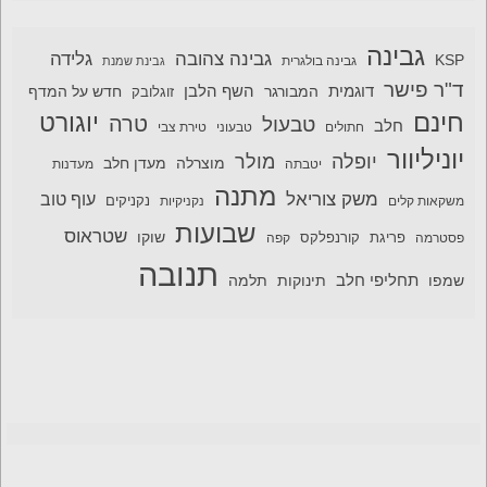
גבינה
גבינה צהובה
גלידה
KSP
גבינה בולגרית
גבינת שמנת
ד"ר פישר
דוגמית
השף הלבן
המבורגר
חדש על המדף
זוגלובק
חינם
יוגורט
טרה
טבעול
חלב
חתולים
טבעוני
טירת צבי
יוניליוור
יופלה
מולר
מוצרלה
מעדן חלב
יטבתה
מעדנות
מתנה
משק צוריאל
עוף טוב
משקאות קלים
נקניקיות
נקניקים
שבועות
שטראוס
שוקו
פסטרמה
פריגת
קורנפלקס
קפה
תנובה
תחליפי חלב
תלמה
שמפו
תינוקות