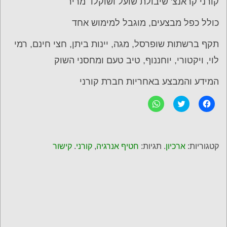
קורני קראנצ' שיבולת שועל ושוקלד מריר
כולל כפל מבצעים, מוגבל למימוש אחד
תקף ברשתות שופרסל, מגה, יינות ביתן, חצי חינם, רמי
לוי, ויקטורי, יוחננוף, טיב טעם ומחסני השוק
המידע והמבצע באחריות חברת קורני
ל
C
ל
ח
l
ח
י
i
י
צ
c
צ
ה
k
ה
ל
t
ל
ש
o
ש
קטגוריות:
ארכיון
. תגיות:
חטיף אנרגיה
,
קורני
.
קישור
י
s
י
ת
h
ת
ו
a
ו
ף
r
ף
ב
e
ב
פ
o
-
י
n
W
י
T
h
ס
w
a
ב
i
t
ו
t
s
ק
t
A