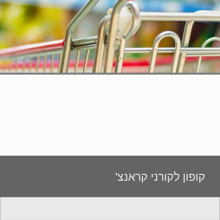
קופון לקורני קראנצ'