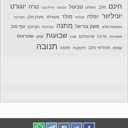
חינם
יוגורט
טרה
טבעול
חלב
חתולים
טבעוני
טירת צבי
יוניליוור
יופלה
מולר
מוצרלה
מעדן חלב
יטבתה
מעדנות
מתנה
משק צוריאל
עוף טוב
משקאות קלים
נקניקיות
נקניקים
שבועות
שטראוס
שוקו
פסטרמה
פריגת
קורנפלקס
קפה
תנובה
תחליפי חלב
תלמה
שמפו
תינוקות