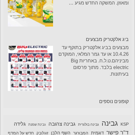
ומאוזן. המשקה החדש מגיע
…
ביג אלקטריק מבצעים
מבצעים בביג אלקטריק בתוקף עד
10.4.26 או עד גמר המלאי, המוקדם
מביניהם.ט.ל.ח. באחריות Big
electric בלבד. מתוך פרסום
בעיתונות.
קופונים נוספים
גבינה
גבינה צהובה
גלידה
KSP
גבינה בולגרית
גבינת שמנת
ד"ר פישר
דוגמית
השף הלבן
המבורגר
חדש על המדף
זוגלובק