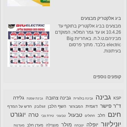
ביג אלקטריק מבצעים
מבצעים בביג אלקטריק בתוקף עד
10.4.26 או עד גמר המלאי, המוקדם
מביניהם.ט.ל.ח. באחריות Big
electric בלבד. מתוך פרסום
בעיתונות.
קופונים נוספים
גבינה
גבינה צהובה
גלידה
KSP
גבינה בולגרית
גבינת שמנת
ד"ר פישר
דוגמית
השף הלבן
המבורגר
חדש על המדף
זוגלובק
חינם
יוגורט
טרה
טבעול
חלב
חתולים
טבעוני
טירת צבי
יוניליוור
יופלה
מולר
מוצרלה
מעדן חלב
יטבתה
מעדנות