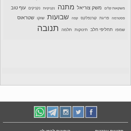
מתנה
משק צוריאל
עוף טוב
משקאות קלים
נקניקיות
נקניקים
שבועות
שטראוס
שוקו
פסטרמה
פריגת
קורנפלקס
קפה
תנובה
תחליפי חלב
תלמה
שמפו
תינוקות