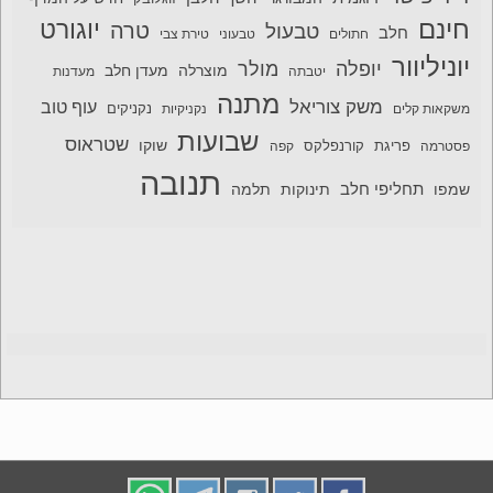
חינם
יוגורט
טרה
טבעול
חלב
חתולים
טבעוני
טירת צבי
יוניליוור
יופלה
מולר
מוצרלה
מעדן חלב
יטבתה
מעדנות
מתנה
משק צוריאל
עוף טוב
משקאות קלים
נקניקיות
נקניקים
שבועות
שטראוס
שוקו
פסטרמה
פריגת
קורנפלקס
קפה
תנובה
תחליפי חלב
תלמה
שמפו
תינוקות