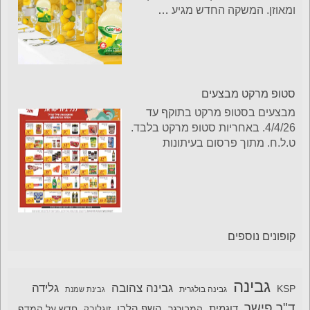
ומאוזן. המשקה החדש מגיע
…
סטופ מרקט מבצעים
מבצעים בסטופ מרקט בתוקף עד
4/4/26. באחריות סטופ מרקט בלבד.
ט.ל.ח. מתוך פרסום בעיתונות
קופונים נוספים
גבינה
גבינה צהובה
גלידה
KSP
גבינה בולגרית
גבינת שמנת
ד"ר פישר
דוגמית
השף הלבן
המבורגר
חדש על המדף
זוגלובק