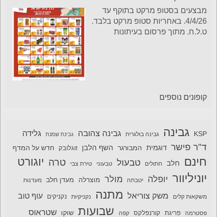
מבצעים בסטופ מרקט בתוקף עד
4/4/26. באחריות סטופ מרקט בלבד.
ט.ל.ח. מתוך פרסום בעיתונות
קופונים נוספים
גבינה
גבינה צהובה
גלידה
KSP
גבינה בולגרית
גבינת שמנת
ד"ר פישר
דוגמית
השף הלבן
המבורגר
חדש על המדף
זוגלובק
חינם
יוגורט
טרה
טבעול
חלב
חתולים
טבעוני
טירת צבי
יוניליוור
יופלה
מולר
מוצרלה
מעדן חלב
יטבתה
מעדנות
מתנה
משק צוריאל
עוף טוב
משקאות קלים
נקניקיות
נקניקים
שבועות
שטראוס
שוקו
פסטרמה
פריגת
קורנפלקס
קפה