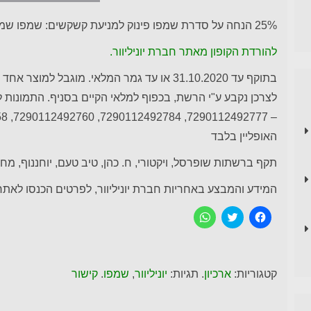
25% הנחה על סדרת שמפו פינוק למניעת קשקשים: שמפו שמפו לגבר, שמפו בתוספת שמן קוקוס, שמפו ומרכך.
להורדת הקופון מאתר חברת יוניליוור.
בתוקף עד 31.10.2020 או עד גמר המלאי. מוגבל 
לצרכן נקבע ע"י הרשת, בכפוף למלאי הקיים בסניף. התמונות
האופליין בלבד
תקף ברשתות שופרסל, ויקטורי, ח. כהן, טיב טעם, יוחננוף, מח
המידע והמבצע באחריות חברת יוניליוור, לפרטים הכנסו לאתר יו
ל
C
ל
ח
l
ח
י
i
י
צ
c
צ
ה
k
ה
ל
t
ל
ש
o
ש
קטגוריות:
ארכיון
. תגיות:
יוניליוור
,
שמפו
.
קישור
י
s
י
ת
h
ת
ו
a
ו
ף
r
ף