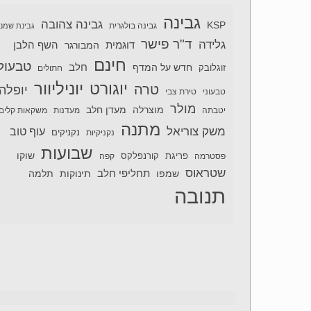
גבינה
גבינה צהובה
KSP
גבינה בולגרית
גבינת שמנ
ד"ר פישר
גלידה
דוגמית
השף הלבן
המבורגר
חינם
טבעול
חלב
חדש על המדף
זוגלובק
חתולים
יוניליוור
יוגורט
טרה
יופלה
טבעוני
טירת צבי
מולר
מוצרלה
מעדן חלב
יטבתה
מעדנות
משקאות קלים
מתנה
משק צוריאל
עוף טוב
נקניקיות
נקניקים
שבועות
שוקו
פסטרמה
פריגת
קורנפלקס
קפה
שטראוס
תחליפי חלב
תלמה
שמפו
תינוקות
תנובה