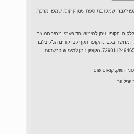
למוצר אחד ללקוח. הקופון ניתן למימוש חד פעמי. מחיר המוצר
 להמחשה בלבד. הקופון תקף לברקודים הנ"ל בלבד
– 7290112492777, 7290112492784, 7290112492760, 7290112494658. הקופון ניתן למימוש ברשתות
סני השוק, קואופ שופ
ניליוור