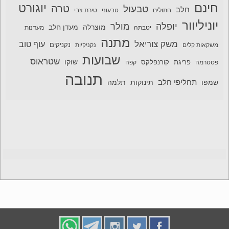
חינם
יוגורט
טרה
טבעול
חלב
חתולים
טבעוני
טירת צבי
יוניליוור
יופלה
מולר
מוצרלה
מעדן חלב
יטבתה
מעדנות
מתנה
משק צוריאל
עוף טוב
משקאות קלים
נקניקיות
נקניקים
שבועות
שטראוס
שוקו
פסטרמה
פריגת
קורנפלקס
קפה
תנובה
תחליפי חלב
תלמה
שמפו
תינוקות