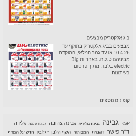
ביג אלקטריק מבצעים
מבצעים בביג אלקטריק בתוקף עד
10.4.26 או עד גמר המלאי, המוקדם
מביניהם.ט.ל.ח. באחריות Big
electric בלבד. מתוך פרסום
בעיתונות.
קופונים נוספים
גבינה
גבינה צהובה
גלידה
KSP
גבינה בולגרית
גבינת שמנת
ד"ר פישר
דוגמית
השף הלבן
המבורגר
חדש על המדף
זוגלובק