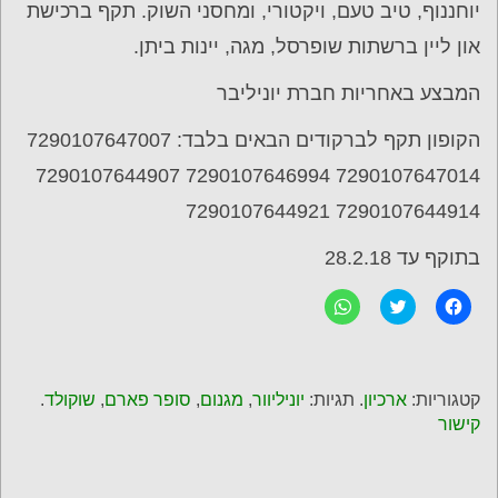
יוחננוף, טיב טעם, ויקטורי, ומחסני השוק. תקף ברכישת
און ליין ברשתות שופרסל, מגה, יינות ביתן.
המבצע באחריות חברת יוניליבר
הקופון תקף לברקודים הבאים בלבד: 7290107647007
7290107647014 7290107646994 7290107644907
7290107644914 7290107644921
בתוקף עד 28.2.18
ל
C
ל
ח
l
ח
י
i
י
צ
c
צ
ה
k
ה
ל
t
ל
ש
o
ש
קטגוריות:
ארכיון
. תגיות:
יוניליוור
,
מגנום
,
סופר פארם
,
שוקולד
.
י
s
י
ת
h
ת
קישור
ו
a
ו
ף
r
ף
ב
e
ב
פ
o
-
י
n
W