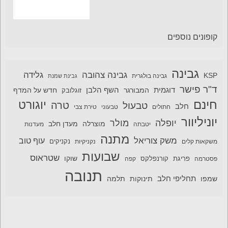
קופונים נוספים
גבינה
גבינה צהובה
גלידה
KSP
גבינה בולגרית
גבינת שמנת
ד"ר פישר
דוגמית
השף הלבן
המבורגר
חדש על המדף
זוגלובק
חינם
יוגורט
טרה
טבעול
חלב
חתולים
טבעוני
טירת צבי
יוניליוור
יופלה
מולר
מוצרלה
מעדן חלב
יטבתה
מעדנות
מתנה
משק צוריאל
עוף טוב
משקאות קלים
נקניקיות
נקניקים
שבועות
שטראוס
שוקו
פסטרמה
פריגת
קורנפלקס
קפה
תנובה
תחליפי חלב
תלמה
שמפו
תינוקות