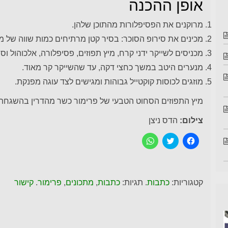
אופן ההכנה
מרוקנים את הפסיפלורות מהתוכן שלהן.
מכינים את סירופ הסוכר: בסיר קטן מרתיחים כמות שווה של מי
מכניסים לשייקר ידני קרח, מיץ תפוזים, פסיפלורה, אלכוהול וסי
מנערים היטב במשך כחצי דקה, עד שהשייקר קר מאוד.
מוזגים לכוסות קוקטייל גבוהות ומגישים לצד עוגה מפנקת.
מיץ התפוזים הסחוט הטבעי של פרימור כשר מהדרין בהשגחת 
צילום:
הדס ניצן
ל
C
ל
ח
l
ח
י
i
י
צ
c
צ
ה
k
ה
ל
t
ל
ש
o
ש
קטגוריות:
כתבות
. תגיות:
כתבות
,
מתכונים
,
פרימור
.
קישור
י
s
י
ת
h
ת
ו
a
ו
ף
r
ף
ב
e
ב
פ
o
-
י
n
W