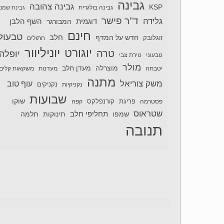
גבינה
גבינה צהובה
KSP
גבינה בולגרית
גבינת שמנ
ד"ר פישר
גלידה
דוגמית
השף הלבן
המבורגר
חינם
טבעול
חלב
חדש על המדף
זוגלובק
חתולים
יוניליוור
יוגורט
טרה
יופלה
טבעוני
טירת צבי
מולר
מוצרלה
מעדן חלב
יטבתה
מעדנות
משקאות קלים
מתנה
משק צוריאל
עוף טוב
נקניקיות
נקניקים
שבועות
שוקו
פסטרמה
פריגת
קורנפלקס
קפה
שטראוס
תחליפי חלב
תלמה
שמפו
תינוקות
תנובה