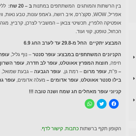
בין הרשתות והמותגים המשתתפים במתנות
ב – 20 שח:
ללי
אפריל, WOW, סקצ'רס, איב רושה, ג'אמפ עונות, טבע נאות,
אופטיקה הלפרין, תכשיטי צבאן – המשביר לצרכן, קרביץ, מגה 
הכחול, טופטן, קווי ועוד.
המבצע יתקיים החל מ-29.8 עד לערב החג 6.9
הקניונים המשתתפים במבצע: עופר
סנטר
– נוף גליל,
עופר 
חיפה,
חוצות המפרץ אאוטלט, עופר לב
חדרה
,
עופר השרון
–
פ"ת,
עופר מרום
– רמת גן,
עופר הגבעה
– גבעת שמואל,
בילו סנטר אאוטלט
,
עופר אדומים –
מעלה אדומים,
עופר גר
קניוני עופר מאחלים חג שמח ושנה טובה !!!
ל
C
ל
ח
l
ח
י
i
י
צ
c
צ
ה
k
ה
ל
t
ל
ש
o
ש
הקופון תקף ברשתות
כתבות
.
קישור לדף
.
י
s
י
ת
h
ת