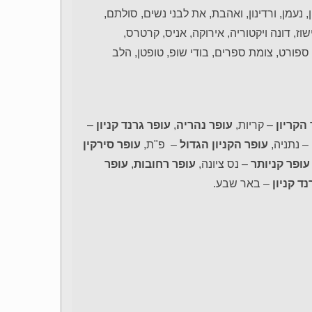
ן, נעמן, ורדינון, ואהבת, את לבני נשים, סולתם,
 ווישוז, דונה ויקטוריה, אירוקה, אניס, קרטרס,
ספורט, צומת ספרים, בודי שופ, טופטן, הלב
הקריון
– קריות,
עופר נהריה
,
עופר גרנד קניון
–
– נתניה,
עופר הקניון הגדול
– פ"ת,
עופר סירקין
עופר קניותר
– נס ציונה,
עופר רחובות
,
עופר
נד קניון
– באר שבע.