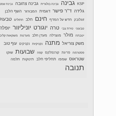
גבינה
גבינה צהובה
KSP
גבינה בולגרית
גבינת שמנ
ד"ר פישר
גלידה
דוגמית
השף הלבן
המבורגר
חינם
טבעול
חלב
חדש על המדף
זוגלובק
חתולים
יוניליוור
יוגורט
טרה
יופלה
טבעוני
טירת צבי
מולר
מוצרלה
מעדן חלב
יטבתה
מעדנות
משקאות קלים
מתנה
משק צוריאל
עוף טוב
נקניקיות
נקניקים
שבועות
שוקו
פסטרמה
פריגת
קורנפלקס
קפה
שטראוס
תחליפי חלב
תלמה
שמפו
תינוקות
תנובה