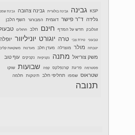
גבינה
גבינה צהובה
KSP
גבינה בולגרית
גבינת שמנ
ד"ר פישר
גלידה
דוגמית
השף הלבן
המבורגר
חינם
טבעול
חלב
חדש על המדף
זוגלובק
חתולים
יוניליוור
יוגורט
טרה
יופלה
טבעוני
טירת צבי
מולר
מוצרלה
מעדן חלב
יטבתה
מעדנות
משקאות קלים
מתנה
משק צוריאל
עוף טוב
נקניקיות
נקניקים
שבועות
שוקו
פסטרמה
פריגת
קורנפלקס
קפה
שטראוס
תחליפי חלב
תלמה
שמפו
תינוקות
תנובה