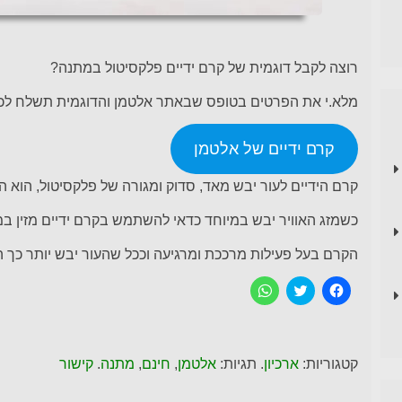
רוצה לקבל דוגמית של קרם ידיים פלקסיטול במתנה?‏
מלא.י את הפרטים בטופס שבאתר אלטמן והדוגמית תשלח לכת
קרם ידיים של אלטמן
קרם הידיים לעור יבש מאד, סדוק ומגורה של פלקסיטול, הוא 
כשמזג האוויר יבש במיוחד כדאי להשתמש בקרם ידיים מזין במ
הקרם בעל פעילות מרככת ומרגיעה וככל שהעור יבש יותר כך הק
ל
C
ל
ח
l
ח
י
i
י
צ
c
צ
ה
k
ה
ל
t
ל
ש
o
ש
קטגוריות:
ארכיון
. תגיות:
אלטמן
,
חינם
,
מתנה
.
קישור
י
s
י
ת
h
ת
ו
a
ו