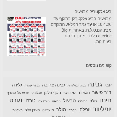
ביג אלקטריק מבצעים
מבצעים בביג אלקטריק בתוקף עד
10.4.26 או עד גמר המלאי, המוקדם
מביניהם.ט.ל.ח. באחריות Big
electric בלבד. מתוך פרסום
בעיתונות.
קופונים נוספים
גבינה
גבינה צהובה
גלידה
KSP
גבינה בולגרית
גבינת שמנת
ד"ר פישר
דוגמית
השף הלבן
המבורגר
חדש על המדף
זוגלובק
חינם
יוגורט
טרה
טבעול
חלב
חתולים
טבעוני
טירת צבי
יוניליוור
יופלה
מולר
מוצרלה
מעדן חלב
יטבתה
מעדנות