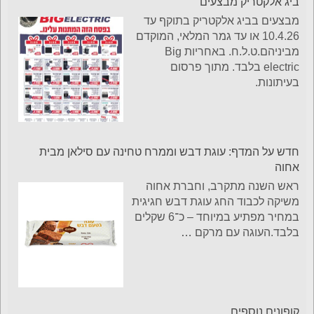
ביג אלקטריק מבצעים
מבצעים בביג אלקטריק בתוקף עד
10.4.26 או עד גמר המלאי, המוקדם
מביניהם.ט.ל.ח. באחריות Big
electric בלבד. מתוך פרסום
בעיתונות.
חדש על המדף: עוגת דבש וממרח טחינה עם סילאן מבית
אחוה
ראש השנה מתקרב, וחברת אחוה
משיקה לכבוד החג עוגת דבש חגיגית
במחיר מפתיע במיוחד – כ־6 שקלים
בלבד.העוגה עם מרקם
…
קופונים נוספים