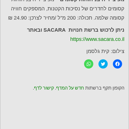
קסומים לחדרים של נסיכות הקטנות, המספקים חוויה
קסומה שלמה. תכולה: 200 מ"ל /מחיר לצרכן: 24.90 ₪
ניתן לרכוש ברשת חנויות SACARA ובאתר
https://www.sacara.co.il
צילום: קית גלסמן
ל
C
ל
ח
l
ח
י
i
י
צ
c
צ
ה
k
ה
ל
t
ל
ש
o
ש
הקופון תקף ברשתות
חדש על המדף
.
קישור לדף
.
י
s
י
ת
h
ת
ו
a
ו
ף
r
ף
ב
e
ב
פ
o
-
י
n
W
י
T
h
ס
w
a
ב
i
t
ו
t
s