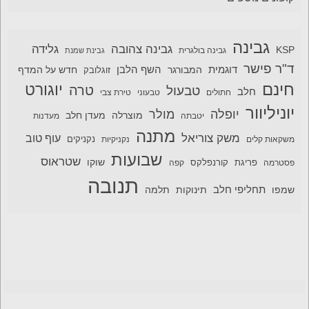
גבינה
גבינה צהובה
גלידה
KSP
גבינה בולגרית
גבינת שמנת
ד"ר פישר
דוגמית
השף הלבן
המבורגר
חדש על המדף
זוגלובק
חינם
יוגורט
טרה
טבעול
חלב
חתולים
טבעוני
טירת צבי
יוניליוור
יופלה
מולר
מוצרלה
מעדן חלב
יטבתה
מעדנות
מתנה
משק צוריאל
עוף טוב
משקאות קלים
נקניקיות
נקניקים
שבועות
שטראוס
שוקו
פסטרמה
פריגת
קורנפלקס
קפה
תנובה
תחליפי חלב
תלמה
שמפו
תינוקות