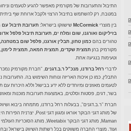
התיבול והתערובות של מקורמיק מאפשר להגיע לטעמים וניחוח
במטבח, רק להשתמש בתיבול הרצוי ולקבל ארוחת שף ביתית
בין מוצרי
McCormick
שישווקו בישראל:
תערובת תיבול עם מ
בזיליקום ואורגנו, שום ומלח ים, תערובת תיבול פלפל אדו
טהורים בהם
כמון טחון, תבלין אורגנו, פלפל שום במטחנה, 
מקורמיק בהן
תמצית שקדים, תמצית חמאה, תמצית לימון, 
וטעימות בנגיעה אחת.
לדברי
רחל ברודנו, מנכ"ל ר.ב.דגנים
התבלין, כמו כן איכות האריזה ונוחות השימוש בה. התערובות 
לטעמים מאוזנים ומיוחדים ללא ידע בבישול וללא היכרות עם ת
בשר, דגים, פסטות וסלטים, באמצעות תערובות מוכנות ומאוז
חברת "ר.ב.דגנים", בבעלות רחל ברודנו, מתמחה ביבוא ושיווק 
ועוד. מוצרי החברה משווקים בכל רשתות השיווק בישראל ובחנ