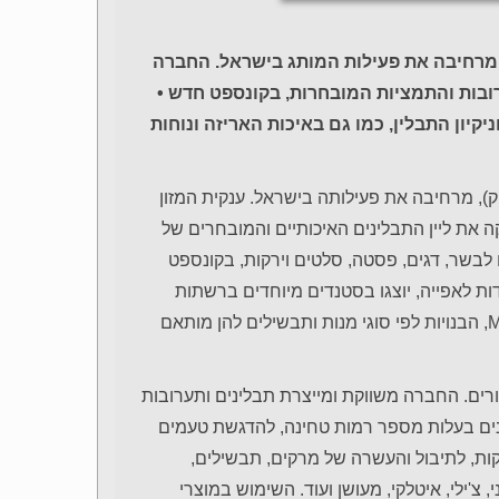
 מרחיבה את פעילות המותג בישראל. החברה
ובות והתמציות המובחרות, בקונספט חדש •
יקיון התבלין, כמו גם באיכות האריזה ונוחות
), מרחיבה את פעילותה בישראל. ענקית המזון
ה את ליין התבלינים האיכותיים והמובחרים של
דיים לבשר, דגים, פסטה, סלטים וירקות, בקונספט
החברה, בהם מגוון תמציות McCormick המיוחדות לאפייה, יוצגו בסטנדים מיוחדים ברשתות
המזון, שיחולקו לפי קטגוריות התיבול המיוחדות של McCormick, הבנויות לפי סוגי מנות ותבשילים להן מותאם
רים. החברה משווקת ומייצרת תבלינים ותערובות
נים בעלות מספר רמות טחינה, להדגשת טעמים
רקות, לתיבול והעשרה של מרקים, תבשילים,
 צ'ילי, איטלקי, מעושן ועוד. השימוש במוצרי