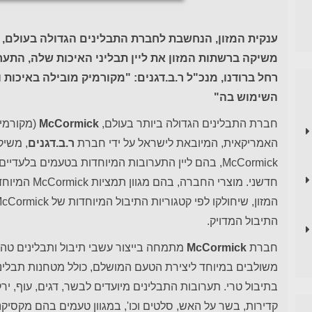
ענקית המזון, הנחשבת לחברת התבלינים הגדולה בעולם,
משיקה ברשתות המזון את ליין תבליני האיכות שלה, התער
רחל ברודנו, מנכ"ל ר.ב.דגנים: "מקורמיק
מובילה באיכות ונ
השימוש בה"
חברת התבלינים הגדולה ביותר בעולם,
McCormick
(מקורמיק
האמריקאית, המיובאת לישראל על ידי חברת
ר.ב.דגנים
, משיק
McCormick, בהם ליין התערובות המיוחדות בטעמים בלע
חדשני. מוצרי 
התיבול המדויק.
חברת
McCormick
מתמחה בייצור עשבי תיבול ותבלינים טהו
משולבים במיוחד ליצירת הטעם המושלם, כולל מטחנות תבלי
בתיבול טרי. תערובות התבלינים מיועדים לבשר, דגים, עוף, י
קדירות, בשר על האש, סלטים וכו', במגוון טעמים בהם מקסיקני,