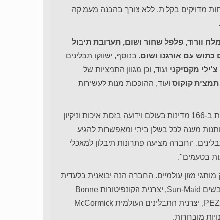
ות מדויקים בקלות, ללא צורך בהבנה מעמיקה
.
לח וורוד, פלפל שחור ושום, תערובת תיבול
ם כתוש עם אורגנו ושום
. בנוסף, ישווקו תבלינים
צ'ילי מקסיקני
ועוד, וכן מגוון התמציות של
תמצית קוקוס
ועוד, ההופכות מנות לעשירות
, "חברת מקורמיק נמכרת ב-166 מדינות בעולם וידועה בזכות איכות וניקיון
נותנות מענה לכל בשלן ביתי ומאפשרות להגיע
בלינים. החברה מציעה פתרונות תיבלון למאכלי
נות בטעמים".
מותגי מזון עולמיים. החברה הנה יבואנית בלעדית
של מותג דגני הבוקר אוראו ומגוון דגני Post, יצרנית הפירות היבשים Sun-Maid, יצרנית הקונפיטורות Bonne
Maman, מותג דגני הבוקר Weetabix, מותג הסוכריות העולמי PEZ, יצרנית התבלינים העולמית McCormick
ויות מובחרות.