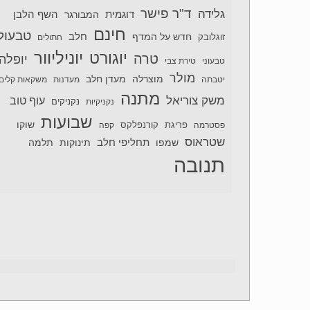
ד"ר פישר
גלידה
דוגמית
השף הלבן
המבורגר
חינם
טבעול
חלב
חדש על המדף
זוגלובק
חתולים
יוניליוור
יוגורט
טרה
יופלה
טבעוני
טירת צבי
מולר
מוצרלה
מעדן חלב
יטבתה
מעדנות
משקאות קלים
מתנה
משק צוריאל
עוף טוב
נקניקיות
נקניקים
שבועות
שוקו
פסטרמה
פריגת
קורנפלקס
קפה
שטראוס
תחליפי חלב
תלמה
שמפו
תינוקות
תנובה