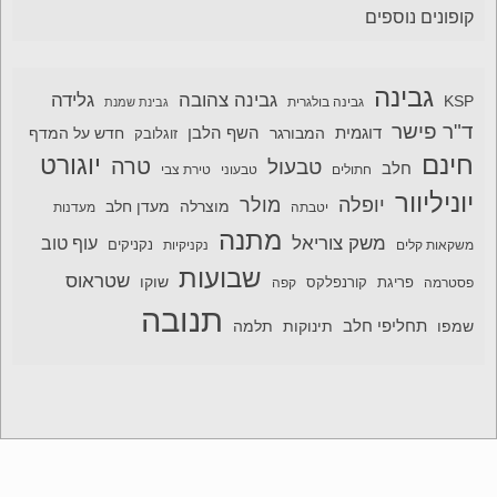
קופונים נוספים
גבינה
גבינה צהובה
גלידה
KSP
גבינה בולגרית
גבינת שמנת
ד"ר פישר
דוגמית
השף הלבן
המבורגר
חדש על המדף
זוגלובק
חינם
יוגורט
טרה
טבעול
חלב
חתולים
טבעוני
טירת צבי
יוניליוור
יופלה
מולר
מוצרלה
מעדן חלב
יטבתה
מעדנות
מתנה
משק צוריאל
עוף טוב
משקאות קלים
נקניקיות
נקניקים
שבועות
שטראוס
שוקו
פסטרמה
פריגת
קורנפלקס
קפה
תנובה
תחליפי חלב
תלמה
שמפו
תינוקות