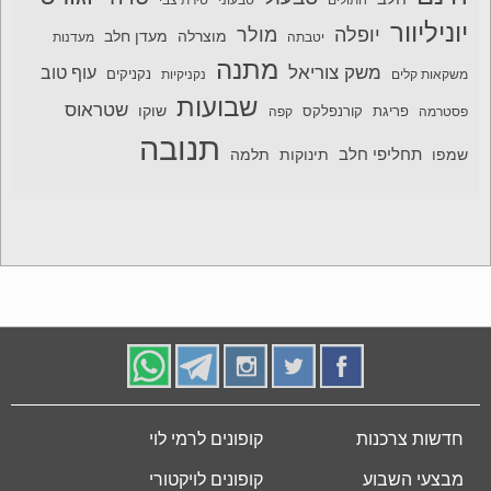
חתולים
טבעוני
טירת צבי
יוניליוור
יופלה
מולר
מוצרלה
מעדן חלב
יטבתה
מעדנות
מתנה
משק צוריאל
עוף טוב
משקאות קלים
נקניקיות
נקניקים
שבועות
שטראוס
שוקו
פסטרמה
פריגת
קורנפלקס
קפה
תנובה
תחליפי חלב
תלמה
שמפו
תינוקות
חדשות צרכנות
קופונים לרמי לוי
מבצעי השבוע
קופונים לויקטורי