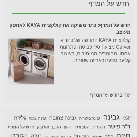
חדש על המדף
חדש על המדף: כתר משיקה את קולקציית KAYA לאחסון
מעוצב
קולקציית KAYA החדשה של כתר ו-
Curver מציעה סלי כביסה ופתרונות
אחסון מחומרים ממוחזרים, בעיצוב
קליעה טבעי ובאריזה שטוחה.
עוד בחדש על המדף
גבינה
גבינה צהובה
גלידה
KSP
גבינה בולגרית
גבינת שמנת
ד"ר פישר
דוגמית
השף הלבן
המבורגר
חדש על המדף
זוגלובק
חינם
יוגורט
טרה
טבעול
חלב