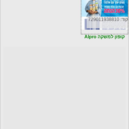
קוד: 729011938810
קופון למשקה Alpro