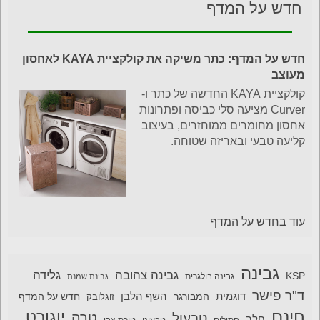
חדש על המדף
חדש על המדף: כתר משיקה את קולקציית KAYA לאחסון
מעוצב
קולקציית KAYA החדשה של כתר ו-
Curver מציעה סלי כביסה ופתרונות
אחסון מחומרים ממוחזרים, בעיצוב
קליעה טבעי ובאריזה שטוחה.
עוד בחדש על המדף
גבינה
גבינה צהובה
גלידה
KSP
גבינה בולגרית
גבינת שמנת
ד"ר פישר
דוגמית
השף הלבן
המבורגר
חדש על המדף
זוגלובק
חינם
יוגורט
טרה
טבעול
חלב