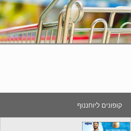
קופונים ליוחננוף