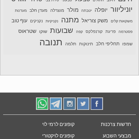
חתולים
טבעוני
טירת צבי
יוניליוור
יופלה
מולר
מוצרלה
מעדן חלב
יטבתה
מעדנות
מתנה
משק צוריאל
עוף טוב
משקאות קלים
נקניקיות
נקניקים
שבועות
שטראוס
שוקו
פסטרמה
פריגת
קורנפלקס
קפה
תנובה
תחליפי חלב
תלמה
שמפו
תינוקות
חדשות צרכנות
קופונים לרמי לוי
מבצעי השבוע
קופונים לויקטורי