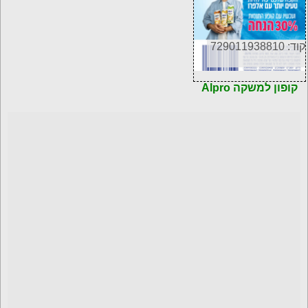
קוד: 729011938810
קופון למשקה Alpro