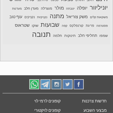
חתולים
טבעוני
טירת צבי
יוניליוור
יופלה
מולר
מוצרלה
מעדן חלב
יטבתה
מעדנות
מתנה
משק צוריאל
עוף טוב
משקאות קלים
נקניקיות
נקניקים
שבועות
שטראוס
שוקו
פסטרמה
פריגת
קורנפלקס
קפה
תנובה
תחליפי חלב
תלמה
שמפו
תינוקות
חדשות צרכנות
קופונים לרמי לוי
מבצעי השבוע
קופונים לויקטורי