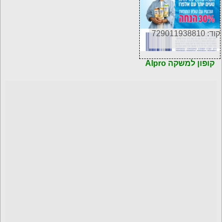
קוד: 729011938810
קופון למשקה Alpro