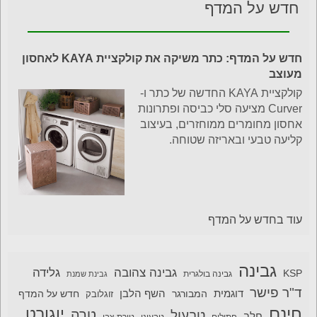
חדש על המדף
חדש על המדף: כתר משיקה את קולקציית KAYA לאחסון
מעוצב
קולקציית KAYA החדשה של כתר ו-
Curver מציעה סלי כביסה ופתרונות
אחסון מחומרים ממוחזרים, בעיצוב
קליעה טבעי ובאריזה שטוחה.
עוד בחדש על המדף
גבינה
גבינה צהובה
גלידה
KSP
גבינה בולגרית
גבינת שמנת
ד"ר פישר
דוגמית
השף הלבן
המבורגר
חדש על המדף
זוגלובק
חינם
יוגורט
טרה
טבעול
חלב