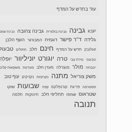
עוד בחדש על המדף
גבינה
גבינה צהובה
KSP
גבינה בולגרית
גבינת שמנ
ד"ר פישר
גלידה
דוגמית
השף הלבן
המבורגר
חינם
טבעול
חלב
חדש על המדף
זוגלובק
חתולים
יוניליוור
יוגורט
טרה
יופלה
טבעוני
טירת צבי
מולר
מוצרלה
מעדן חלב
יטבתה
מעדנות
משקאות קלים
מתנה
משק צוריאל
עוף טוב
נקניקיות
נקניקים
שבועות
שוקו
פסטרמה
פריגת
קורנפלקס
קפה
שטראוס
תחליפי חלב
תלמה
שמפו
תינוקות
תנובה