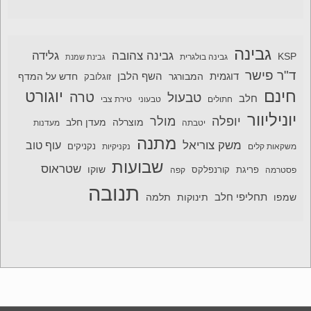
גבינה
גבינה צהובה
גלידה
KSP
גבינה בולגרית
גבינת שמנת
ד"ר פישר
דוגמית
השף הלבן
המבורגר
חדש על המדף
זוגלובק
חינם
יוגורט
טרה
טבעול
חלב
חתולים
טבעוני
טירת צבי
יוניליוור
יופלה
מולר
מוצרלה
מעדן חלב
יטבתה
מעדנות
מתנה
משק צוריאל
עוף טוב
משקאות קלים
נקניקיות
נקניקים
שבועות
שטראוס
שוקו
פסטרמה
פריגת
קורנפלקס
קפה
תנובה
תחליפי חלב
תלמה
שמפו
תינוקות