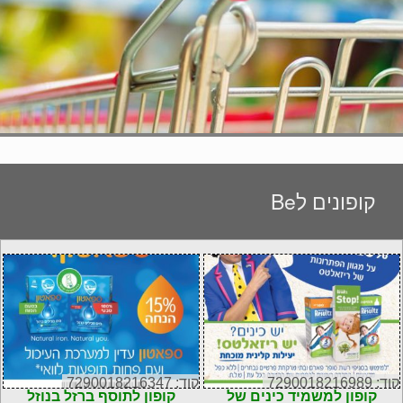
קופונים לBe
קוד: 7290018216989
קוד: 7290018216347
קופון למשמיד כינים של
קופון לתוסף ברזל בנוזל