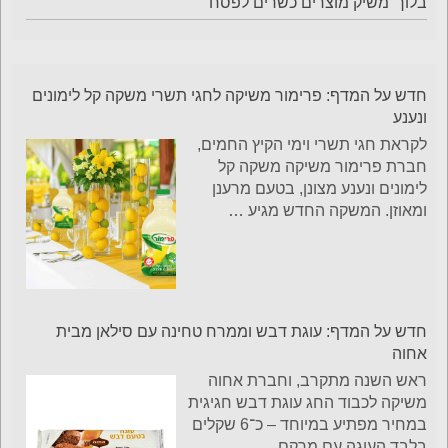
בלוך' משיק מוצרים כשרים לפסח
חדש על המדף: פרימור משיקה לחגי תשרי משקה קל לימונים
ונענע
לקראת חגי תשרי וימי הקיץ החמים,
חברת פרימור משיקה משקה קל
לימונים ונענע מצונן, בטעם מרענן
ומאוזן. המשקה החדש מגיע
…
חדש על המדף: עוגת דבש וממרח טחינה עם סילאן מבית
אחוה
ראש השנה מתקרב, וחברת אחוה
משיקה לכבוד החג עוגת דבש חגיגית
במחיר מפתיע במיוחד – כ־6 שקלים
בלבד.העוגה עם מרקם
…