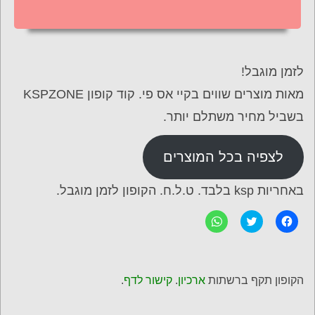
לזמן מוגבל!
מאות מוצרים שווים בקיי אס פי. קוד קופון KSPZONE
בשביל מחיר משתלם יותר.
לצפיה בכל המוצרים
באחריות ksp בלבד. ט.ל.ח. הקופון לזמן מוגבל.
ל
C
ל
ח
l
ח
י
i
י
צ
c
צ
ה
k
ה
ל
t
ל
ש
o
ש
הקופון תקף ברשתות
ארכיון
.
קישור לדף
.
י
s
י
ת
h
ת
ו
a
ו
ף
r
ף