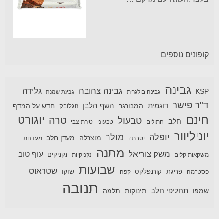
קופונים נוספים
גבינה
גבינה צהובה
גלידה
KSP
גבינה בולגרית
גבינת שמנת
ד"ר פישר
דוגמית
השף הלבן
המבורגר
חדש על המדף
זוגלובק
חינם
יוגורט
טרה
טבעול
חלב
חתולים
טבעוני
טירת צבי
יוניליוור
יופלה
מולר
מוצרלה
מעדן חלב
יטבתה
מעדנות
מתנה
משק צוריאל
עוף טוב
משקאות קלים
נקניקיות
נקניקים
שבועות
שטראוס
שוקו
פסטרמה
פריגת
קורנפלקס
קפה
תנובה
תחליפי חלב
תלמה
שמפו
תינוקות