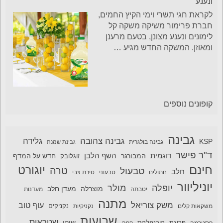
מביניהם.ט.ל.ח. באחריות Big
electric בלבד. מתוך פרסום
בעיתונות.
חדש על המדף: פרימור משיקה לחגי תשרי משקה קל לימונים
ונענע
לקראת חגי תשרי וימי הקיץ החמים,
חברת פרימור משיקה משקה קל
לימונים ונענע מצונן, בטעם מרענן
ומאוזן. המשקה החדש מגיע
…
קופונים נוספים