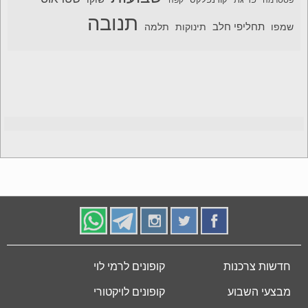
גבינה
גבינה צהובה
גלידה
KSP
גבינה בולגרית
גבינת שמנת
ד"ר פישר
דוגמית
השף הלבן
המבורגר
חדש על המדף
זוגלובק
חינם
יוגורט
טרה
טבעול
חלב
חתולים
טבעוני
טירת צבי
יוניליוור
יופלה
מולר
מוצרלה
מעדן חלב
יטבתה
מעדנות
מתנה
משק צוריאל
עוף טוב
משקאות קלים
נקניקיות
נקניקים
שבועות
שטראוס
שוקו
פסטרמה
פריגת
קורנפלקס
קפה
תנובה
תחליפי חלב
תלמה
שמפו
תינוקות