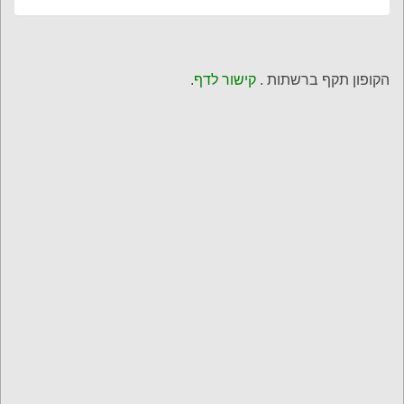
2017-05-16T00:00:01Z
Release Date
7 Piece Set
Size
1
Number Of
Items
הקופון תקף ברשתות .
קישור לדף
.