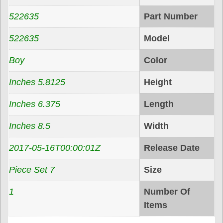
Baby Product
Binding
Baby Product
Product Group
0666519226357
EANs
666519226357
UPCs
522635
Part Number
522635
Model
Boy
Color
5.8125 Inches
Height
6.375 Inches
Length
8.5 Inches
Width