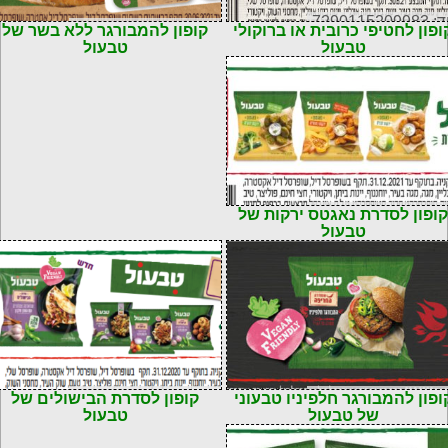
72901152099
קוד: 7290115209815
ופון לחטיפי כרובית או ברוקולי
קופון להמבורגר ללא בשר של
טבעול
טבעול
72901152098
קופון לסדרת נאגטס ירקות של
טבעול
72900148759
קוד: 7290014875982
ופון להמבורגר חלפיניו טבעוני
קופון לסדרת הבישולים של
של טבעול
טבעול