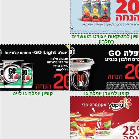
פון למשקאות יוגורט מועשרים
בחלבון
72901103240
קוד: 7290110323974
קופון למעדן יופלה גו
קופון יופלה גו לייט