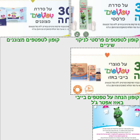
72900171393
קוד: 7290018386507
קופון לטפטפים פרסטי לניקוי
קופון לטפטפים מצוננים
שיניים
72900161867
קופון הנחה על טפטפים בייבי
באזז אפטר ג'ל