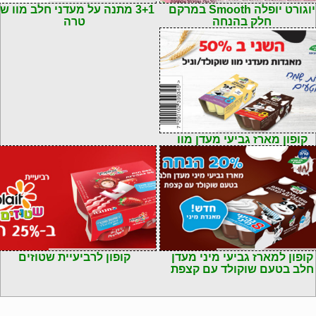
72901103216
קוד: 7290102398232
יוגורט יופלה Smooth במרקם
3+1 מתנה על מעדני חלב מוו ש
חלק בהנחה
טרה
72901023993
קופון מארז גביעי מעדן מוו
72901023974
קוד: 7290004120313
קופון למארז גביעי מיני מעדן
קופון לרביעיית שטוזים
חלב בטעם שוקולד עם קצפת