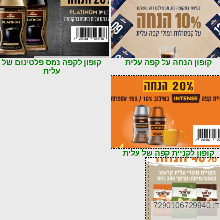
קוד: 7290101557166
קופון הנחה על קפה עלית
קופון לקפה נמס פלטינום של
עלית
72901079561
קופון לקניית קפה של עלית
72901067299