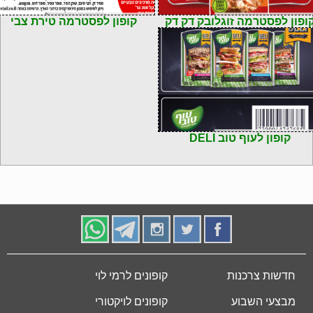
72900067424
קוד: 7290013906397
ופון לפסטרמה זוגלובק דק דק
קופון לפסטרמה טירת צבי
72900147476
קופון לעוף טוב DELI
חדשות צרכנות
קופונים לרמי לוי
מבצעי השבוע
קופונים לויקטורי